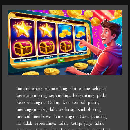
Banyak orang memandang slot online sebagai
permainan yang sepenuhnya bergantung pada
keberuntungan. Cukup klik tombol putar,
menunggu hasil, lalu berharap simbol yang
muncul membawa kemenangan. Cara pandang
ini tidak sepenuhnya salah, tetapi juga tidak