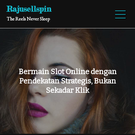
Skip
Rajusellspin
to
The Reels Never Sleep
content
Bermain Slot Online dengan
Pendekatan Strategis, Bukan
Sekadar Klik