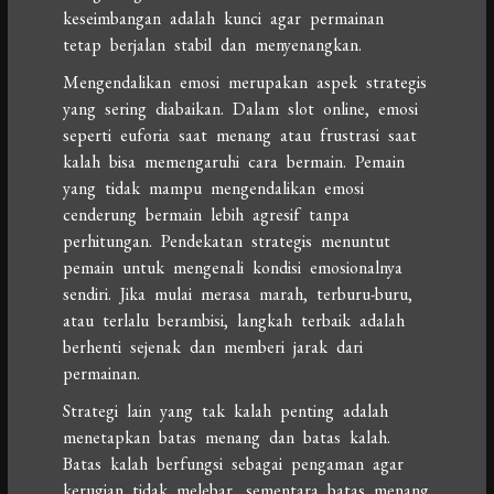
keseimbangan adalah kunci agar permainan
tetap berjalan stabil dan menyenangkan.
Mengendalikan emosi merupakan aspek strategis
yang sering diabaikan. Dalam slot online, emosi
seperti euforia saat menang atau frustrasi saat
kalah bisa memengaruhi cara bermain. Pemain
yang tidak mampu mengendalikan emosi
cenderung bermain lebih agresif tanpa
perhitungan. Pendekatan strategis menuntut
pemain untuk mengenali kondisi emosionalnya
sendiri. Jika mulai merasa marah, terburu-buru,
atau terlalu berambisi, langkah terbaik adalah
berhenti sejenak dan memberi jarak dari
permainan.
Strategi lain yang tak kalah penting adalah
menetapkan batas menang dan batas kalah.
Batas kalah berfungsi sebagai pengaman agar
kerugian tidak melebar, sementara batas menang