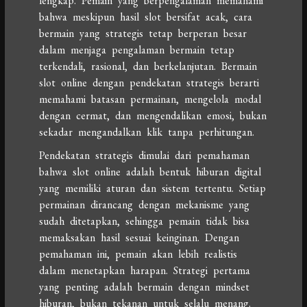
lengkap. Pemain yang berpengalaman memahami
bahwa meskipun hasil slot bersifat acak, cara
bermain yang strategis tetap berperan besar
dalam menjaga pengalaman bermain tetap
terkendali, rasional, dan berkelanjutan. Bermain
slot online dengan pendekatan strategis berarti
memahami batasan permainan, mengelola modal
dengan cermat, dan mengendalikan emosi, bukan
sekadar mengandalkan klik tanpa perhitungan.
Pendekatan strategis dimulai dari pemahaman
bahwa slot online adalah bentuk hiburan digital
yang memiliki aturan dan sistem tertentu. Setiap
permainan dirancang dengan mekanisme yang
sudah ditetapkan, sehingga pemain tidak bisa
memaksakan hasil sesuai keinginan. Dengan
pemahaman ini, pemain akan lebih realistis
dalam menetapkan harapan. Strategi pertama
yang penting adalah bermain dengan mindset
hiburan, bukan tekanan untuk selalu menang.